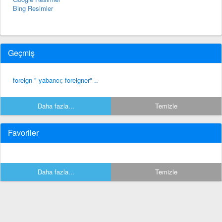
Bing Resimler
Geçmiş
foreign " yabancı; foreigner" ..
Daha fazla...
Temizle
Favoriler
Daha fazla...
Temizle