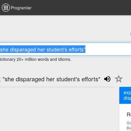
Programlar
ictionary 20+ million words and idioms.
 "she disparaged her student's efforts"
exp
dis
R
Go
Bi