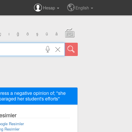
Hesap
English
ç
ı
ğ
ö
ş
ü
â
ress a negative opinion of; "she
paraged her student's efforts"
esimler
ogle Resimler
ng Resimler