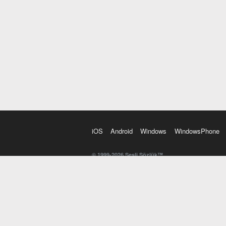
iOS
Android
Windows
WindowsPhone
© 1999-2026 Sesli Sözlük™
20 dilde online sözlük. 20 milyondan fazla sözcük ve anl
kelimesi. Yazım Türkçeleştirici ile hatalı Türkçe metinl
İngilizce kelime haznenizi arttıracak kelime oyunları. 
seslendirilişini otomatik dinlemek için ayarlardan isteğin