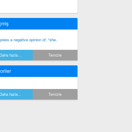
çmiş
press a negative opinion of; "she..
Daha fazla...
Temizle
oriler
Daha fazla...
Temizle