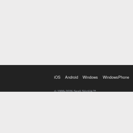
iOS
Android
Windows
WindowsPhone
© 1999-2026 Sesli Sözlük™
20 dilde online sözlük. 20 milyondan fazla sözcük ve anl
kelimesi. Yazım Türkçeleştirici ile hatalı Türkçe metinl
İngilizce kelime haznenizi arttıracak kelime oyunları. 
seslendirilişini otomatik dinlemek için ayarlardan isteğin