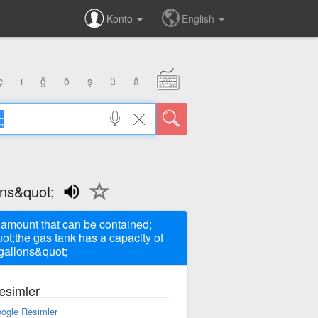
Konto
English
ç
ı
ğ
ö
ş
ü
â
ons&quot;
 amount that can be contained;
ot;the gas tank has a capacity of
gallons&quot;
esimler
ogle Resimler