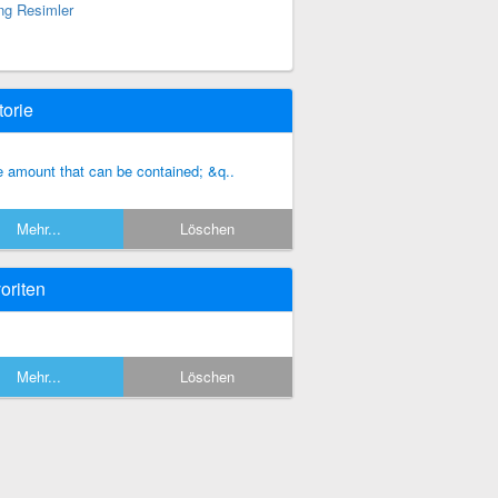
ng Resimler
torie
e amount that can be contained; &q..
Mehr...
Löschen
oriten
Mehr...
Löschen