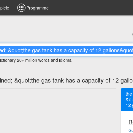
piele
Programme
ictionary 20+ million words and idioms.
ned; &quot;the gas tank has a capacity of 12 gall
the
&qu
12 
R
Go