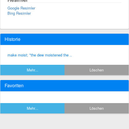
Google Resimler
Bing Resimler
Historie
make moist; "the dew moistened the ..
Mehr...
Löschen
Favoriten
Mehr...
Löschen