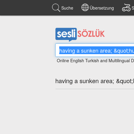
Suche
Übersetzung
S
Online English Turkish and Multilingual D
having a sunken area; &quot;