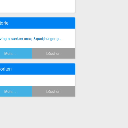
torie
ving a sunken area; &quot;hunger g..
Mehr...
Löschen
oriten
Mehr...
Löschen