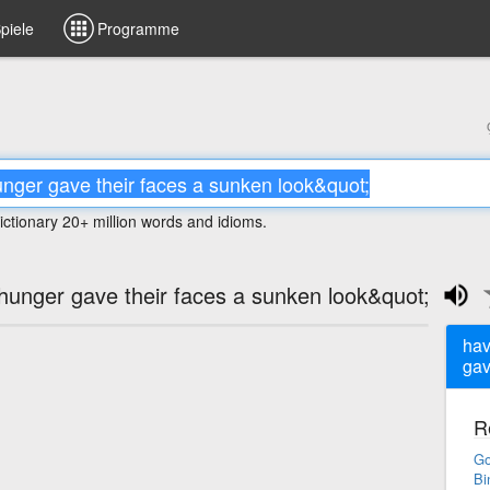
piele
Programme
ictionary 20+ million words and idioms.
hunger gave their faces a sunken look&quot;
hav
gav
R
Go
Bi