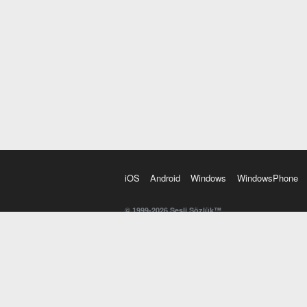
iOS
Android
Windows
WindowsPhone
© 1999-2026 Sesli Sözlük™
20 dilde online sözlük. 20 milyondan fazla sözcük ve anl
kelimesi. Yazım Türkçeleştirici ile hatalı Türkçe metinl
İngilizce kelime haznenizi arttıracak kelime oyunları. 
seslendirilişini otomatik dinlemek için ayarlardan isteğin