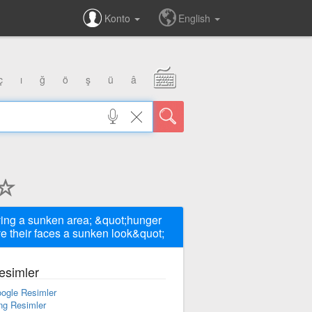
Konto
English
ç
ı
ğ
ö
ş
ü
â
ing a sunken area; &quot;hunger
e their faces a sunken look&quot;
esimler
ogle Resimler
ng Resimler