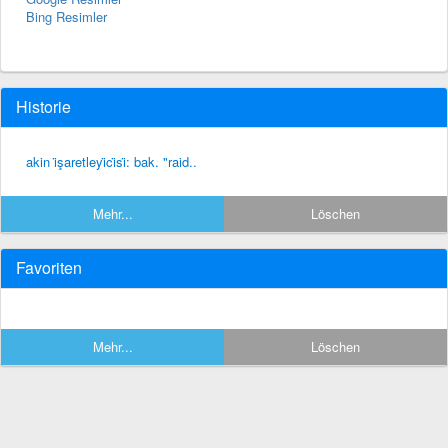
Bing Resimler
Historie
akin i̇şaretleyi̇ci̇si̇: bak. "raid..
Mehr...
Löschen
Favoriten
Mehr...
Löschen