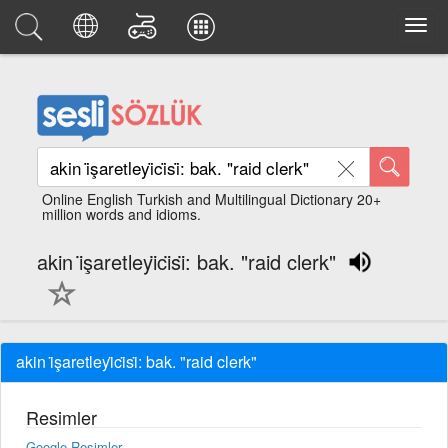
Online English Turkish and Multilingual Dictionary 20+
million words and idioms.
akin i̇şaretleyi̇ci̇si̇: bak. "raid clerk"
akin i̇şaretleyi̇ci̇si̇: bak. "raid clerk"
Resimler
Google Resimler