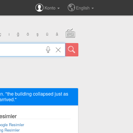
Konto
English
ç
ı
ğ
ö
ş
ü
â
en. "the building collapsed just as
arrived."
esimler
ogle Resimler
ng Resimler