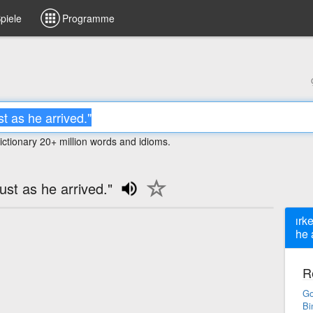
piele
Programme
ictionary 20+ million words and idioms.
just as he arrived."
ırk
he 
R
Go
Bi