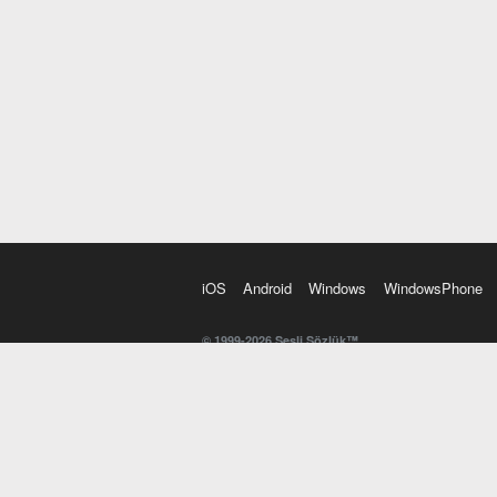
iOS
Android
Windows
WindowsPhone
© 1999-2026 Sesli Sözlük™
20 dilde online sözlük. 20 milyondan fazla sözcük ve anl
kelimesi. Yazım Türkçeleştirici ile hatalı Türkçe metinl
İngilizce kelime haznenizi arttıracak kelime oyunları. 
seslendirilişini otomatik dinlemek için ayarlardan isteğin