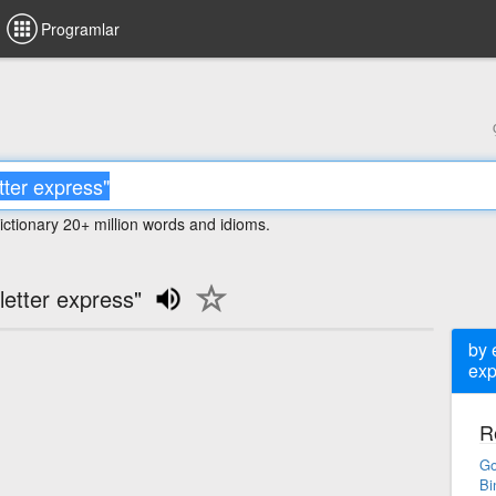
Programlar
ictionary 20+ million words and idioms.
letter express"
by 
exp
R
Go
Bi