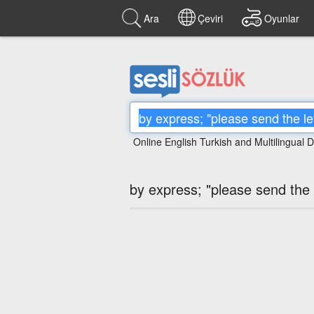
Ara
Çeviri
Oyunlar
Online English Turkish and Multilingual D
by express; "please send the 