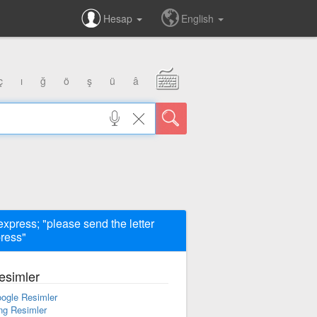
Hesap
English
ç
ı
ğ
ö
ş
ü
â
express; "please send the letter
ress"
esimler
ogle Resimler
ng Resimler