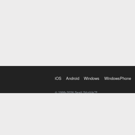
iOS
Android
Windows
WindowsPhone
© 1999-2026 Sesli Sözlük™
20 dilde online sözlük. 20 milyondan fazla sözcük ve anl
kelimesi. Yazım Türkçeleştirici ile hatalı Türkçe metinl
İngilizce kelime haznenizi arttıracak kelime oyunları. 
seslendirilişini otomatik dinlemek için ayarlardan isteğin