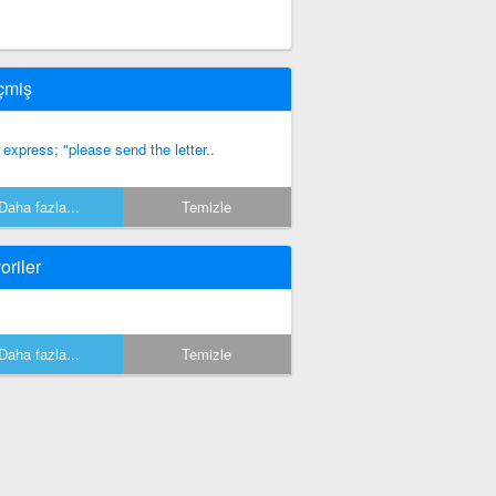
çmiş
 express; "please send the letter..
Daha fazla...
Temizle
oriler
Daha fazla...
Temizle