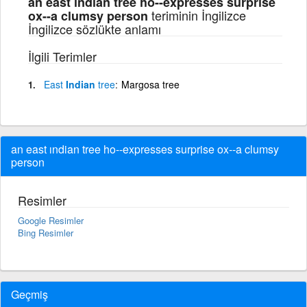
an east ındian tree ho--expresses surprise
teriminin İngilizce
ox--a clumsy person
İngilizce sözlükte anlamı
İlgili Terimler
East
Indian
tree
Margosa tree
an east ındian tree ho--expresses surprise ox--a clumsy
person
Resimler
Google Resimler
Bing Resimler
Geçmiş