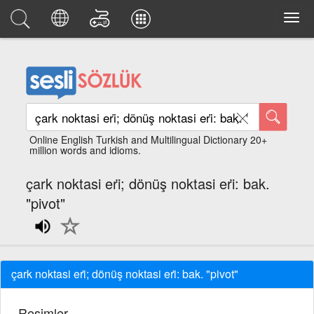
Online English Turkish and Multilingual Dictionary 20+
million words and idioms.
çark noktasi eri̇; dönüş noktasi eri̇: bak.
"pivot"
çark noktasi eri̇; dönüş noktasi eri̇: bak. "pivot"
Resimler