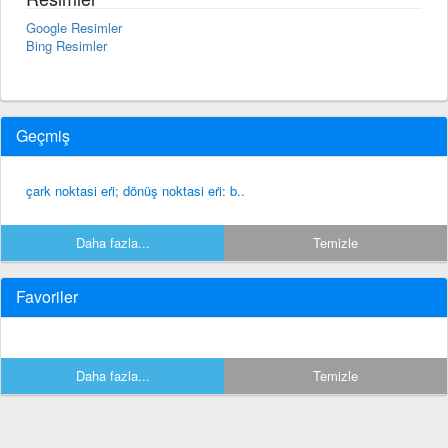
Google Resimler
Bing Resimler
Geçmiş
çark noktasi eri̇; dönüş noktasi eri̇: b..
Daha fazla...
Temizle
Favoriler
Daha fazla...
Temizle