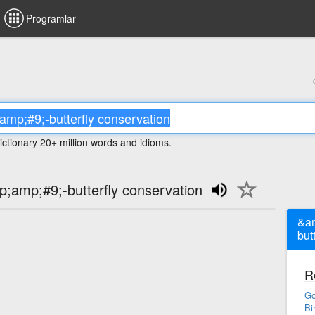
Programlar
ictionary 20+ million words and idioms.
mp;#9;-butterfly conservation
&a
but
R
Go
Bi