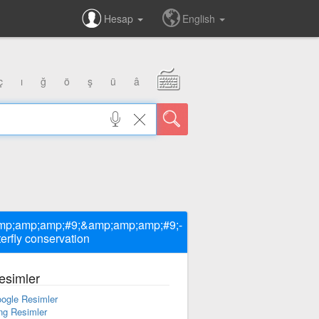
Hesap
English
ç
ı
ğ
ö
ş
ü
â
mp;amp;amp;#9;&amp;amp;amp;#9;-
terfly conservation
esimler
ogle Resimler
ng Resimler