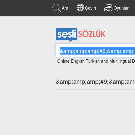
Ara
Çeviri
Oyunlar
Online English Turkish and Multilingual D
&amp;amp;amp;#9;&amp;amp;a