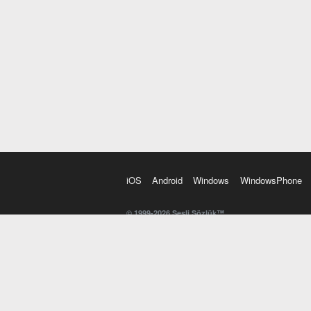
iOS
Android
Windows
WindowsPhone
© 1999-2026 Sesli Sözlük™
20 dilde online sözlük. 20 milyondan fazla sözcük ve anl
kelimesi. Yazım Türkçeleştirici ile hatalı Türkçe metinl
İngilizce kelime haznenizi arttıracak kelime oyunları. 
seslendirilişini otomatik dinlemek için ayarlardan isteğin