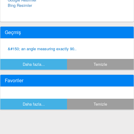
Bing Resimler
Geçmiş
&#150; an angle measuring exactly 90..
Daha fazla...
Temizle
Favoriler
Daha fazla...
Temizle